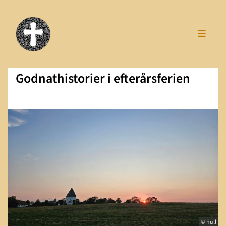
Godnathistorier i efterårsferien
© null