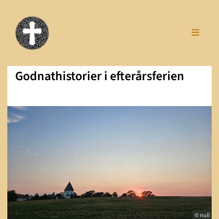
Godnathistorier i efterårsferien
© null